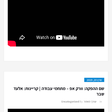
מרץ 20, 2019
שם ההפקה: וורק אפ – מתחמי עבודה | קריינות: אלעד
שבר
in
עורך האתר
By
Uncategorized