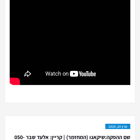
מרץ 20, 2019
שם ההפקה:שיקאגו (המחזמר) | קריין: אלעד שבר 050-