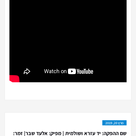
מרץ 20, 2019
שם ההפקה: יד עזרא ושולמית | מפיק: אלעד שבר| זמר: