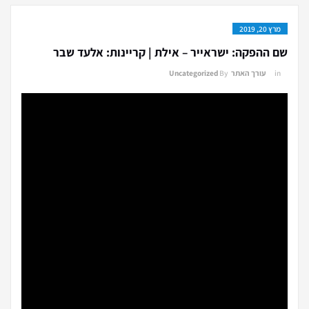
מרץ 20, 2019
שם ההפקה: ישראייר – אילת | קריינות: אלעד שבר
in
עורך האתר
By
Uncategorized